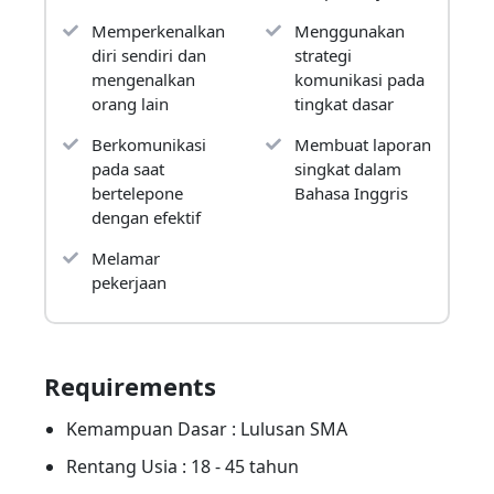
perusahaan.
Memperkenalkan
Menggunakan
Tujuan Umum :
diri sendiri dan
strategi
mengenalkan
komunikasi pada
Peserta pelatihan mampu
berkomunikasi
orang lain
tingkat dasar
menggunakan Bahasa Inggris perkantoran
untuk mendukung aktivitas pekerjaan di
Berkomunikasi
Membuat laporan
perusahaan sesuai dengan standar yang sudah
pada saat
singkat dalam
dipelajari pada saat presentasi singkat
bertelepone
Bahasa Inggris
.
dengan efektif
Tujuan Khusus :
Melamar
Setelah mengikuti pelatihan ini peserta mampu
pekerjaan
berkomunikasi dalam bahasa Inggris saat
penyampaian pesan berupa:
1. Memberi salam
Requirements
2. Memperkenalkan diri sendiri dan
mengenalkan orang lain
Kemampuan Dasar : Lulusan SMA
3. Berkomunikasi pada saat bertelepone dengan
Rentang Usia : 18 - 45 tahun
efektif