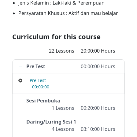
Jenis Kelamin : Laki-laki & Perempuan
4. Melamar pekerjaan
Persyaratan Khusus : Aktif dan mau belajar
5. Melakukan percakapan sehari-hari tingkat
dasar di tempat kerja.
Curriculum for this course
6. Menggunakan strategi komunikasi pada
tingkat dasa
22 Lessons
20:00:00 Hours
7. Membuat laporan singkat dalam Bahasa
Inggris
Pre Test
00:00:00 Hours
Pre Test
00:00:00
Sesi Pembuka
1 Lessons
00:20:00 Hours
Daring/Luring Sesi 1
4 Lessons
03:10:00 Hours