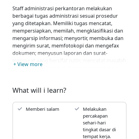
Staff administrasi perkantoran melakukan
berbagai tugas administrasi sesuai prosedur
yang ditetapkan. Memiliki tugas mencatat,
mempersiapkan, memilah, mengklasifikasi dan
mengarsip informasi; menyortir, membuka dan
mengirim surat, memfotokopi dan mengefax
dokumen; menyusun laporan dan surat-
menyurat yang bersifat rutin; mencatat masalah
+ View more
perlengkapan untuk staf dan lain sebagainya.
Selain itu tugas-tugas seperti : memberi salam,
melakukan perkenalan, menggunakan
What will i learn?
ungkapan-ungkapan umum dalam bertelepon,
melakukan percakapan sehari-hari tingkat
dasar di tempat kerja, melamar pekerjaan,
Memberi salam
Melakukan
menggunakan strategi komunikasi tingkat
percakapan
dasar dan membuat ringkasan dan laporan
sehari-hari
dalam bahasa Inggris adalah juga pekerjaan
tingkat dasar di
yang mendukung karir dan peningkatan
tempat kerja.