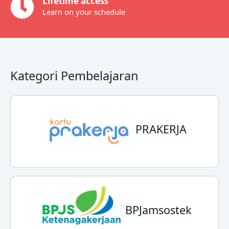
Lifetime access
Learn on your schedule
Kategori Pembelajaran
PRAKERJA
BPJamsostek